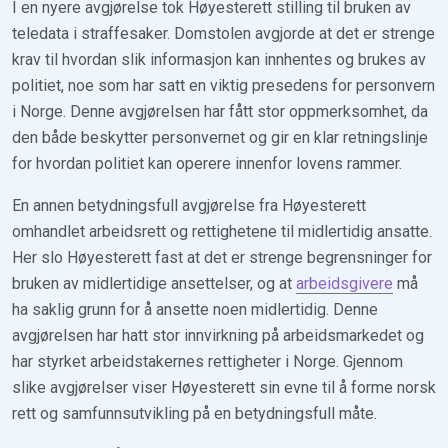
I en nyere avgjørelse tok Høyesterett stilling til bruken av
teledata i straffesaker. Domstolen avgjorde at det er strenge
krav til hvordan slik informasjon kan innhentes og brukes av
politiet, noe som har satt en viktig presedens for personvern
i Norge. Denne avgjørelsen har fått stor oppmerksomhet, da
den både beskytter personvernet og gir en klar retningslinje
for hvordan politiet kan operere innenfor lovens rammer.
En annen betydningsfull avgjørelse fra Høyesterett
omhandlet arbeidsrett og rettighetene til midlertidig ansatte.
Her slo Høyesterett fast at det er strenge begrensninger for
bruken av midlertidige ansettelser, og at
arbeidsgivere
må
ha saklig grunn for å ansette noen midlertidig. Denne
avgjørelsen har hatt stor innvirkning på arbeidsmarkedet og
har styrket arbeidstakernes rettigheter i Norge. Gjennom
slike avgjørelser viser Høyesterett sin evne til å forme norsk
rett og samfunnsutvikling på en betydningsfull måte.