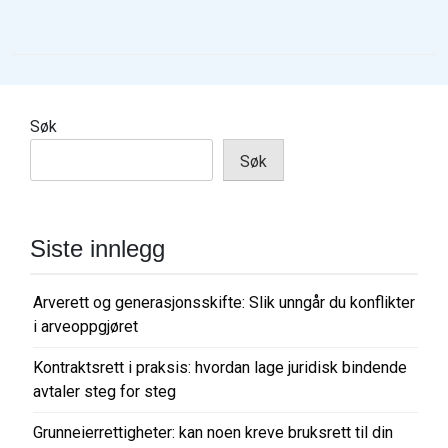
n
l
e
g
Søk
g
Søk
s
n
a
Siste innlegg
v
i
Arverett og generasjonsskifte: Slik unngår du konflikter
g
i arveoppgjøret
a
Kontraktsrett i praksis: hvordan lage juridisk bindende
s
avtaler steg for steg
j
o
Grunneierrettigheter: kan noen kreve bruksrett til din