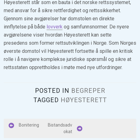
Høyesterett står som en bauta i det norske rettssystemet,
med ansvar for å sikre rettferdighet og rettssikkerhet.
Gjennom sine avgjørelser har domstolen en direkte
innflytelse på både
lovverk
og samfunnsnormer. De nyere
avgjørelsene viser hvordan Høyesterett kan sette
presedens som former rettsutviklingen i Norge. Som Norges
øverste domstol vil Høyesterett fortsette å spille en kritisk
rolle i å navigere komplekse juridiske spørsmål og sikre at
rettsstaten opprettholdes i møte med nye utfordringer.
POSTED IN
BEGREPER
TAGGED
HØYESTERETT
I
Bonitering
Bistandsadv
okat
n