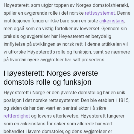
Høyesterett, som utgjør toppen av Norges domstolshierarki,
spiller en avgjørende rolle i det norske
rettssystemet
. Denne
institusjonen fungerer ikke bare som en siste
ankeinstans
,
men også som en viktig fortolker av lovverket. Gjennom sin
praksis og avgjørelser har Høyesterett en betydelig
innflytelse på utviklingen av norsk rett. I denne artikkelen vil
vi utforske Høyesteretts rolle og funksjon, samt se nærmere
på hvordan nyere avgjørelser har satt presedens.
Høyesterett: Norges øverste
domstols rolle og funksjon
Høyesterett i Norge er den øverste domstol og har en unik
posisjon i det norske rettssystemet. Den ble etablert i 1815,
og siden da har den vært en sentral aktør i å sikre
rettferdighet
og lovens etterlevelse. Høyesterett fungerer
som en ankeinstans for saker som allerede har vært
behandlet i lavere domstoler, og dens avgjørelser er