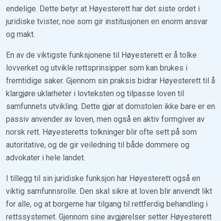
endelige. Dette betyr at Høyesterett har det siste ordet i
juridiske tvister, noe som gir institusjonen en enorm ansvar
og makt.
En av de viktigste funksjonene til Høyesterett er å tolke
lovverket og utvikle rettsprinsipper som kan brukes i
fremtidige saker. Gjennom sin praksis bidrar Høyesterett til å
klargjøre uklarheter i lovteksten og tilpasse loven til
samfunnets utvikling. Dette gjør at domstolen ikke bare er en
passiv anvender av loven, men også en aktiv formgiver av
norsk rett. Høyesteretts tolkninger blir ofte sett på som
autoritative, og de gir veiledning til både dommere og
advokater i hele landet.
I tillegg til sin juridiske funksjon har Høyesterett også en
viktig samfunnsrolle. Den skal sikre at loven blir anvendt likt
for alle, og at borgerne har tilgang til rettferdig behandling i
rettssystemet. Gjennom sine avgjørelser setter Høyesterett