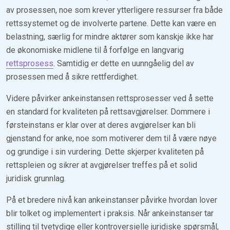
av prosessen, noe som krever ytterligere ressurser fra både
rettssystemet og de involverte partene. Dette kan være en
belastning, særlig for mindre aktører som kanskje ikke har
de økonomiske midlene til å forfølge en langvarig
rettsprosess
. Samtidig er dette en uunngåelig del av
prosessen med å sikre rettferdighet.
Videre påvirker ankeinstansen rettsprosesser ved å sette
en standard for kvaliteten på rettsavgjørelser. Dommere i
førsteinstans er klar over at deres avgjørelser kan bli
gjenstand for anke, noe som motiverer dem til å være nøye
og grundige i sin vurdering. Dette skjerper kvaliteten på
rettspleien og sikrer at avgjørelser treffes på et solid
juridisk grunnlag.
På et bredere nivå kan ankeinstanser påvirke hvordan lover
blir tolket og implementert i praksis. Når ankeinstanser tar
stilling til tvetydige eller kontroversielle juridiske spørsmål,