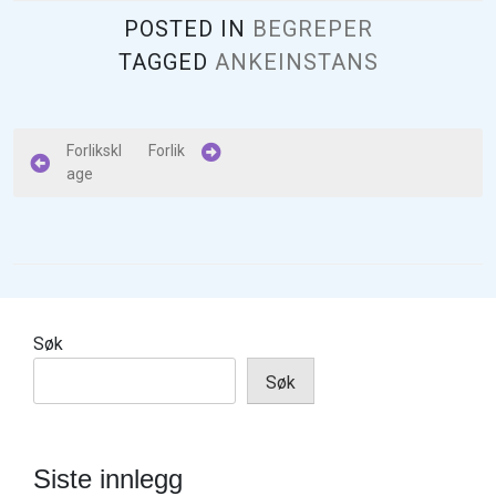
POSTED IN
BEGREPER
TAGGED
ANKEINSTANS
I
Forlikskl
Forlik
age
n
n
l
e
g
Søk
g
Søk
s
n
a
Siste innlegg
v