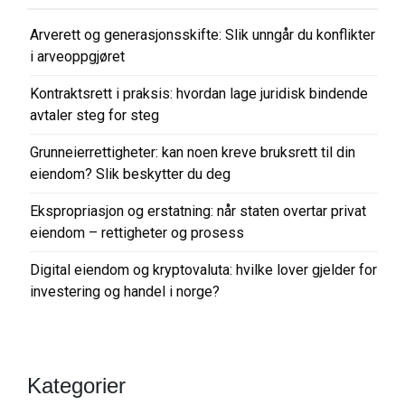
i
Arverett og generasjonsskifte: Slik unngår du konflikter
g
i arveoppgjøret
a
Kontraktsrett i praksis: hvordan lage juridisk bindende
s
avtaler steg for steg
j
o
Grunneierrettigheter: kan noen kreve bruksrett til din
eiendom? Slik beskytter du deg
n
Ekspropriasjon og erstatning: når staten overtar privat
eiendom – rettigheter og prosess
Digital eiendom og kryptovaluta: hvilke lover gjelder for
investering og handel i norge?
Kategorier