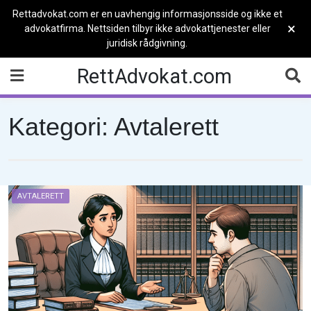
Rettadvokat.com er en uavhengig informasjonsside og ikke et
×
advokatfirma. Nettsiden tilbyr ikke advokattjenester eller
juridisk rådgivning.
Skip
RettAdvokat.com
to
content
Kategori:
Avtalerett
AVTALERETT