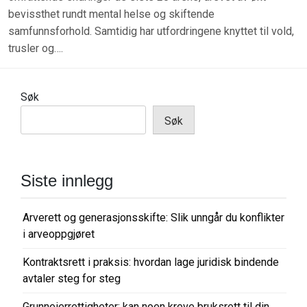
bevissthet rundt mental helse og skiftende
samfunnsforhold. Samtidig har utfordringene knyttet til vold,
trusler og….
Søk
Søk
Siste innlegg
Arverett og generasjonsskifte: Slik unngår du konflikter
i arveoppgjøret
Kontraktsrett i praksis: hvordan lage juridisk bindende
avtaler steg for steg
Grunneierrettigheter: kan noen kreve bruksrett til din