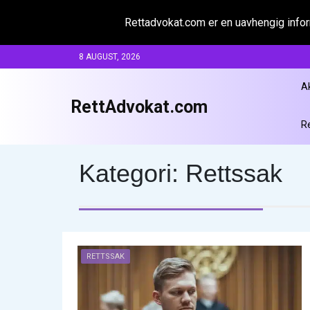
Rettadvokat.com er en uavhengig inform
Skip
8 AUGUST, 2026
to
content
A
RettAdvokat.com
R
Kategori:
Rettssak
RETTSSAK