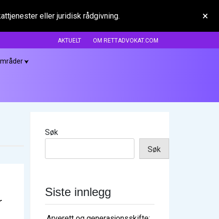
×
tjenester eller juridisk rådgivning.
AKTUELT
OM RETTADVOKAT.COM
områder
Søk
Søk
Siste innlegg
r
Arverett og generasjonsskifte: