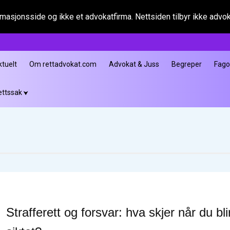
asjonsside og ikke et advokatfirma. Nettsiden tilbyr ikke advokat
ktuelt
Om rettadvokat.com
Advokat & Juss
Begreper
Fag
ettssak
Strafferett og forsvar: hva skjer når du bli