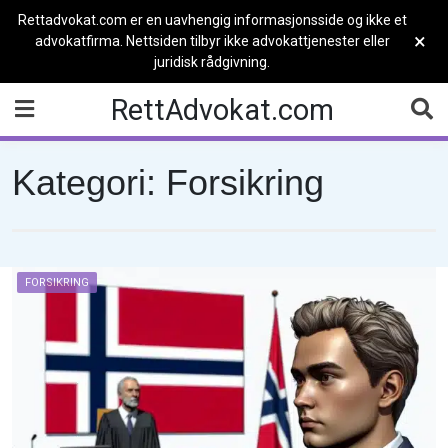
Rettadvokat.com er en uavhengig informasjonsside og ikke et
×
advokatfirma. Nettsiden tilbyr ikke advokattjenester eller
juridisk rådgivning.
Skip
RettAdvokat.com
to
content
Kategori:
Forsikring
FORSIKRING