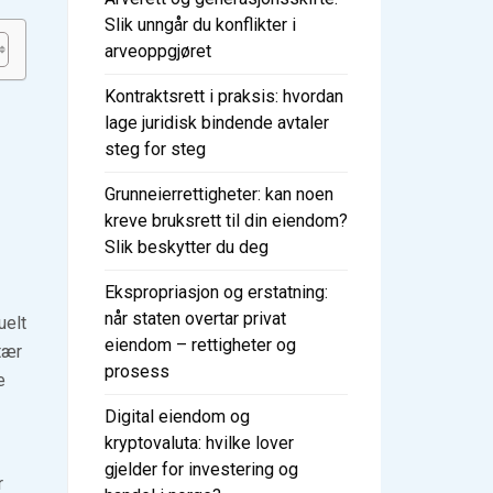
Slik unngår du konflikter i
arveoppgjøret
Kontraktsrett i praksis: hvordan
lage juridisk bindende avtaler
steg for steg
Grunneierrettigheter: kan noen
kreve bruksrett til din eiendom?
Slik beskytter du deg
Ekspropriasjon og erstatning:
når staten overtar privat
uelt
eiendom – rettigheter og
tær
prosess
e
Digital eiendom og
kryptovaluta: hvilke lover
gjelder for investering og
r