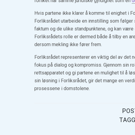
forliket har samme juridiske gyldighet som en
d
Hvis partene ikke klarer å komme til enighet i Forl
Forliksrådet utarbeide en innstilling som følg
faktum og de ulike standpunktene, og kan være 
Forliksrådets rolle er dermed både å tilby en are
dersom mekling ikke fører frem.
Forliksrådet representerer en viktig del av det 
fokus på dialog og kompromiss. Gjennom sin rolle
rettsapparatet og gi partene en mulighet til å lø
sin løsning i Forliksrådet, gir det mange en ver
prosessene i domstolene.
POS
TAG