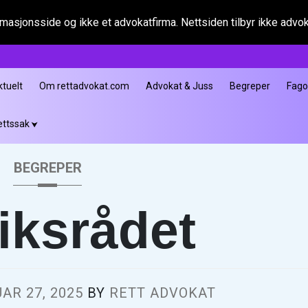
asjonsside og ikke et advokatfirma. Nettsiden tilbyr ikke advokat
ktuelt
Om rettadvokat.com
Advokat & Juss
Begreper
Fag
ettssak
BEGREPER
iksrådet
AR 27, 2025
BY
RETT ADVOKAT