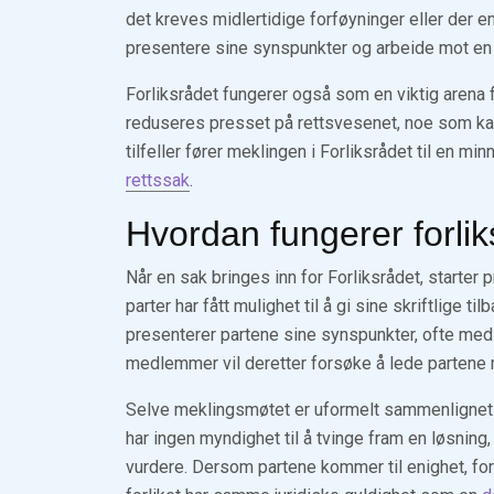
det kreves midlertidige forføyninger eller der e
presentere sine synspunkter og arbeide mot en
Forliksrådet fungerer også som en viktig arena f
reduseres presset på rettsvesenet, noe som kan 
tilfeller fører meklingen i Forliksrådet til en min
rettssak
.
Hvordan fungerer forlik
Når en sak bringes inn for Forliksrådet, starter
parter har fått mulighet til å gi sine skriftlige t
presenterer partene sine synspunkter, ofte med
medlemmer vil deretter forsøke å lede partene 
Selve meklingsmøtet er uformelt sammenlignet m
har ingen myndighet til å tvinge fram en løsni
vurdere. Dersom partene kommer til enighet, for