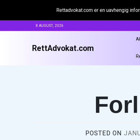
Rettadvokat.com er en uavhengig inform
Skip
8 AUGUST, 2026
to
content
A
RettAdvokat.com
R
Forl
POSTED ON
JANU