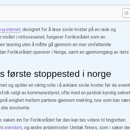
tssystemet
, designet for å løse sivile tvister på en rask og
 nivået i rettsvesenet, fungerer Forliksrådet som en
 en løsning uten å måtte gå gjennom en mer omfattende
vordan Forliksrådet opererer i Norge, samt en gjennomgang av dets
s første stoppested i norge
t og spiller en viktig rolle i å avklare sivile tvister før de event
lekfolk valgt av kommunestyret, ofte med en juridisk kyndig sekre
oppnå enighet mellom partene gjennom mekling, noe som kan vær
lle involverte.
 saken inn for Forliksrådet før den kan tas videre til tingretten.
 om
eiendom
, og andre avtaletvister. Unntak finnes, som i saker de