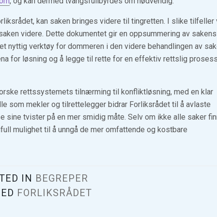
om
, og kan dermed tvangsfullbyrdes om nødvendig.
iksrådet, kan saken bringes videre til tingretten. I slike tilfeller 
er saken videre. Dette dokumentet gir en oppsummering av sakens
et nyttig verktøy for dommeren i den videre behandlingen av sak
na for løsning og å legge til rette for en effektiv rettslig proses
norske rettssystemets tilnærming til konfliktløsning, med en klar
 som mekler og tilrettelegger bidrar Forliksrådet til å avlaste
se sine tvister på en mer smidig måte. Selv om ikke alle saker fi
difull mulighet til å unngå de mer omfattende og kostbare
TED IN
BEGREPER
GED
FORLIKSRÅDET