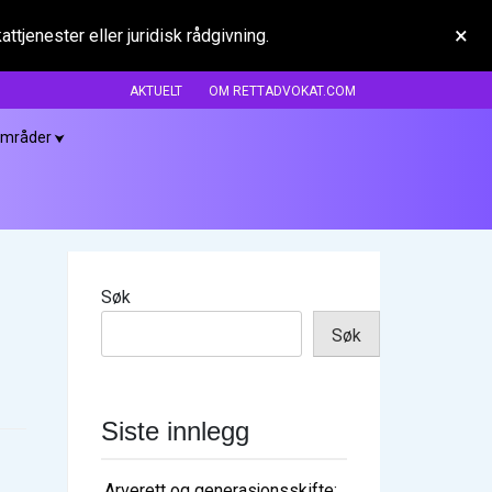
×
tjenester eller juridisk rådgivning.
AKTUELT
OM RETTADVOKAT.COM
områder
Søk
Søk
Siste innlegg
Arverett og generasjonsskifte: