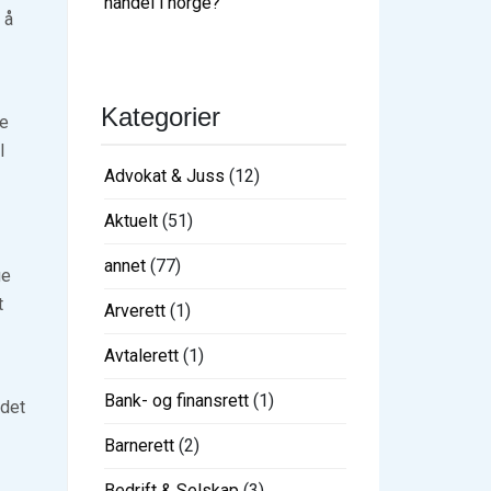
handel i norge?
 å
Kategorier
ge
l
Advokat & Juss
(12)
Aktuelt
(51)
annet
(77)
ge
t
Arverett
(1)
Avtalerett
(1)
Bank- og finansrett
(1)
ådet
Barnerett
(2)
Bedrift & Selskap
(3)