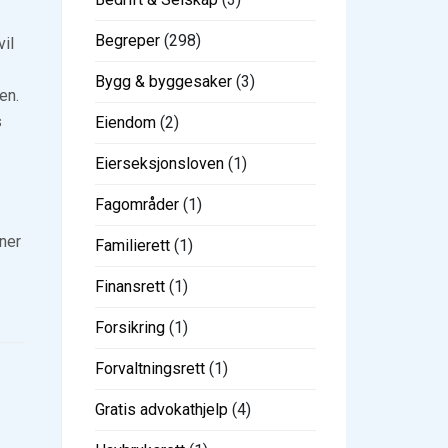
Begreper
(298)
vil
Bygg & byggesaker
(3)
en.
s
Eiendom
(2)
Eierseksjonsloven
(1)
Fagområder
(1)
nner
Familierett
(1)
Finansrett
(1)
Forsikring
(1)
Forvaltningsrett
(1)
Gratis advokathjelp
(4)