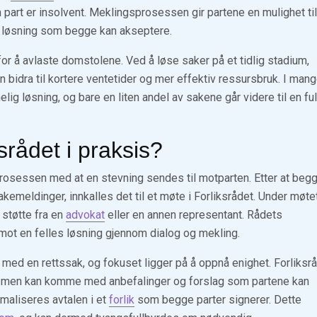
n part er insolvent. Meklingsprosessen gir partene en mulighet til
 løsning som begge kan akseptere.
or å avlaste domstolene. Ved å løse saker på et tidlig stadium,
bidra til kortere ventetider og mer effektiv ressursbruk. I man
nelig løsning, og bare en liten andel av sakene går videre til en ful
srådet i praksis?
 prosessen med at en stevning sendes til motparten. Etter at beg
ilbakemeldinger, innkalles det til et møte i Forliksrådet. Under møte
 støtte fra en
advokat
eller en annen representant. Rådets
mot en felles løsning gjennom dialog og mekling.
ed en rettssak, og fokuset ligger på å oppnå enighet. Forliksr
ng, men kan komme med anbefalinger og forslag som partene kan
maliseres avtalen i et
forlik
som begge parter signerer. Dette