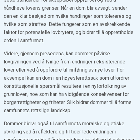
håndheve lovens grenser. Når en dom blir avsagt, sender
den en klar beskjed om hvilke handlinger som tolereres og
hvilke som straffes. Dette fungerer som en avskrekkende
faktor for potensielle lovbrytere, og bidrar til å opprettholde
orden i samfunnet.
Videre, gjennom presedens, kan dommer påvirke
lovgivningen ved å tvinge frem endringer i eksisterende
lover eller ved å oppfordre til innføring av nye lover. For
eksempel kan en dom i en høyesterettssak som utfordrer
konstitusjonelle spørsmål resultere i en nyfortolkning av
grunnloven, noe som kan ha vidtgående konsekvenser for
borgerrettigheter og friheter. Slik bidrar dommer til å forme
samfunnets rettslige landskap.
Dommer bidrar også til samfunnets moralske og etiske
utvikling ved å reflektere og til tider lede endringer i
samfunnets verdier. Når domstolene tar stilling til saker som