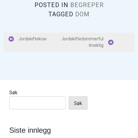
POSTED IN
BEGREPER
TAGGED
DOM
I
Jordskiftekrav
Jordskiftedommerful
lmektig
n
n
l
e
g
Søk
g
Søk
s
n
a
Siste innlegg
v