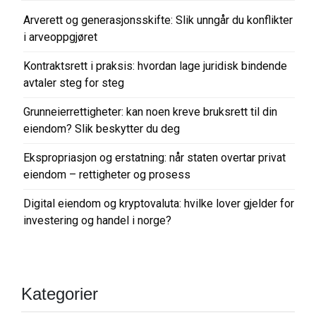
i
Arverett og generasjonsskifte: Slik unngår du konflikter
g
i arveoppgjøret
a
Kontraktsrett i praksis: hvordan lage juridisk bindende
s
avtaler steg for steg
j
o
Grunneierrettigheter: kan noen kreve bruksrett til din
eiendom? Slik beskytter du deg
n
Ekspropriasjon og erstatning: når staten overtar privat
eiendom – rettigheter og prosess
Digital eiendom og kryptovaluta: hvilke lover gjelder for
investering og handel i norge?
Kategorier