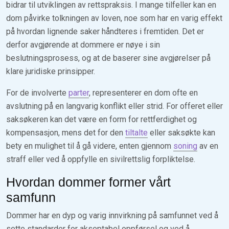
bidrar til utviklingen av rettspraksis. I mange tilfeller kan en
dom påvirke tolkningen av loven, noe som har en varig effekt
på hvordan lignende saker håndteres i fremtiden. Det er
derfor avgjørende at dommere er nøye i sin
beslutningsprosess, og at de baserer sine avgjørelser på
klare juridiske prinsipper.
For de involverte
parter
, representerer en dom ofte en
avslutning på en langvarig konflikt eller strid. For offeret eller
saksøkeren kan det være en form for rettferdighet og
kompensasjon, mens det for den
tiltalte
eller saksøkte kan
bety en mulighet til å gå videre, enten gjennom
soning
av en
straff eller ved å oppfylle en sivilrettslig forpliktelse.
Hvordan dommer former vårt
samfunn
Dommer har en dyp og varig innvirkning på samfunnet ved å
sette standarder for akseptabel oppførsel og ved å