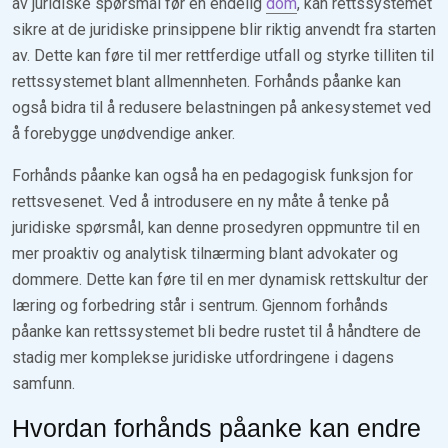
av juridiske spørsmål før en endelig
dom
, kan rettssystemet
sikre at de juridiske prinsippene blir riktig anvendt fra starten
av. Dette kan føre til mer rettferdige utfall og styrke tilliten til
rettssystemet blant allmennheten. Forhånds påanke kan
også bidra til å redusere belastningen på ankesystemet ved
å forebygge unødvendige anker.
Forhånds påanke kan også ha en pedagogisk funksjon for
rettsvesenet. Ved å introdusere en ny måte å tenke på
juridiske spørsmål, kan denne prosedyren oppmuntre til en
mer proaktiv og analytisk tilnærming blant advokater og
dommere. Dette kan føre til en mer dynamisk rettskultur der
læring og forbedring står i sentrum. Gjennom forhånds
påanke kan rettssystemet bli bedre rustet til å håndtere de
stadig mer komplekse juridiske utfordringene i dagens
samfunn.
Hvordan forhånds påanke kan endre