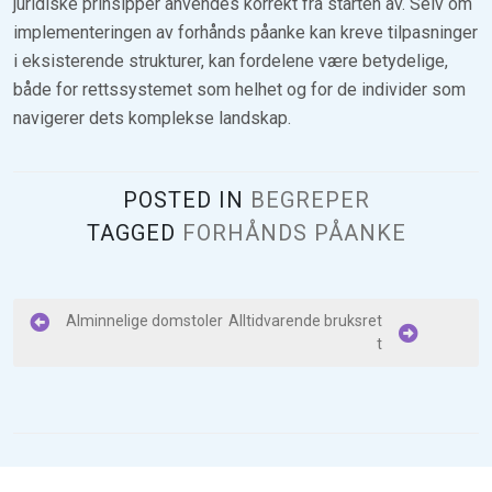
juridiske prinsipper anvendes korrekt fra starten av. Selv om
implementeringen av forhånds påanke kan kreve tilpasninger
i eksisterende strukturer, kan fordelene være betydelige,
både for rettssystemet som helhet og for de individer som
navigerer dets komplekse landskap.
POSTED IN
BEGREPER
TAGGED
FORHÅNDS PÅANKE
I
Alminnelige domstoler
Alltidvarende bruksret
t
n
n
l
e
g