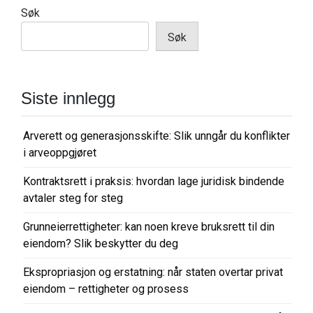
Søk
g
Søk
s
n
a
Siste innlegg
v
i
Arverett og generasjonsskifte: Slik unngår du konflikter
g
i arveoppgjøret
a
Kontraktsrett i praksis: hvordan lage juridisk bindende
s
avtaler steg for steg
j
o
Grunneierrettigheter: kan noen kreve bruksrett til din
eiendom? Slik beskytter du deg
n
Ekspropriasjon og erstatning: når staten overtar privat
eiendom – rettigheter og prosess