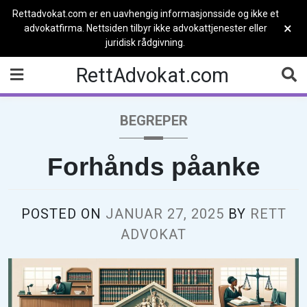
Rettadvokat.com er en uavhengig informasjonsside og ikke et
×
advokatfirma. Nettsiden tilbyr ikke advokattjenester eller
juridisk rådgivning.
Skip
RettAdvokat.com
to
content
BEGREPER
Forhånds påanke
POSTED ON
JANUAR 27, 2025
BY
RETT
ADVOKAT