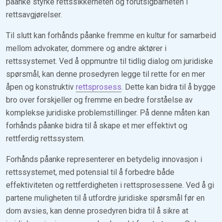
påanke styrke rettssikkerheten og forutsigbarheten i
rettsavgjørelser.
Til slutt kan forhånds påanke fremme en kultur for samarbeid
mellom advokater, dommere og andre aktører i
rettssystemet. Ved å oppmuntre til tidlig dialog om juridiske
spørsmål, kan denne prosedyren legge til rette for en mer
åpen og konstruktiv
rettsprosess
. Dette kan bidra til å bygge
bro over forskjeller og fremme en bedre forståelse av
komplekse juridiske problemstillinger. På denne måten kan
forhånds påanke bidra til å skape et mer effektivt og
rettferdig rettssystem.
Forhånds påanke representerer en betydelig innovasjon i
rettssystemet, med potensial til å forbedre både
effektiviteten og rettferdigheten i rettsprosessene. Ved å gi
partene muligheten til å utfordre juridiske spørsmål før en
dom avsies, kan denne prosedyren bidra til å sikre at