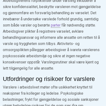
Arbeidsgiverens forpliktelser under varsling inkluderer å
sikre konfidensialitet, beskytte varsleren mot gjengjeldelse
og gjennomføre en forsvarlig behandling av varselet. Det
innebærer å undersøke varslede forhold grundig, samtidig
som både varsler og berørte
parter
får nødvendig støtte.
Arbeidsgiver plikter å registrere varselet, avklare
behandlingsansvar og informere alle ansatte om retten til å
varsle og tryggheten som tilbys. Aktivitets- og
omsorgsplikten pålegger arbeidsgiver å ivareta varslerens
psykososiale arbeidsmiljø og sikre at ingen negative
konsekvenser oppstår. Varslingsrutiner skal være kjent og
lett tilgjengelig for alle ansatte.
Utfordringer og risikoer for varslere
Varslere i arbeidslivet møter ofte usikkerhet knyttet til
reaksjoner fra kolleger og ledelse. Psykologiske
belastninger, frykt for gjengjeldelse og sosiale sanksjoner
utgjør betydelige risikoer for de som sier ifra om