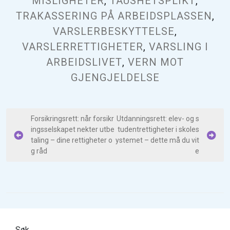
MISLIGHETER
,
TAUSHETSPLIKT
,
TRAKASSERING PÅ ARBEIDSPLASSEN
,
VARSLERBESKYTTELSE
,
VARSLERRETTIGHETER
,
VARSLING I
ARBEIDSLIVET
,
VERN MOT
GJENGJELDELSE
I
Forsikringsrett: når forsikr
Utdanningsrett: elev- og s
ingsselskapet nekter utbe
tudentrettigheter i skoles
n
taling – dine rettigheter o
ystemet – dette må du vit
n
g råd
e
l
e
g
g
s
Søk