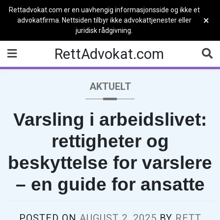
Rettadvokat.com er en uavhengig informasjonsside og ikke et
×
advokatfirma. Nettsiden tilbyr ikke advokattjenester eller
juridisk rådgivning.
Skip
RettAdvokat.com
to
content
AKTUELT
Varsling i arbeidslivet:
rettigheter og
beskyttelse for varslere
– en guide for ansatte
POSTED ON
AUGUST 2, 2025
BY
RETT