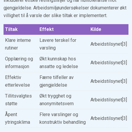
inkluderer etiske retningslinjer og har nulltoleranse mot
gjengjeldelse. Arbeidsmiljøundersøkelser dokumenterer økt
villighet til å varsle der slike tiltak er implementert.
Tiltak
Effekt
Kilde
Klare interne
Lavere terskel for
Arbeidstilsynet[3]
rutiner
varsling
Opplæring og
Økt kunnskap hos
Arbeidstilsynet[3]
informasjon
ansatte og ledelse
Effektiv
Færre tilfeller av
Arbeidstilsynet[3]
etterlevelse
gjengjeldelse
Tillitsvalgtes
Økt trygghet og
Arbeidstilsynet[3]
støtte
anonymitetsvern
Åpent
Flere varslinger og
Arbeidstilsynet[3]
ytringsklima
konstruktiv behandling