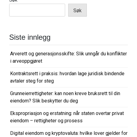
n
Søk
a
v
i
Siste innlegg
g
a
Arverett og generasjonsskifte: Slik unngår du konflikter
i arveoppgjøret
s
j
Kontraktsrett i praksis: hvordan lage juridisk bindende
o
avtaler steg for steg
n
Grunneierrettigheter: kan noen kreve bruksrett til din
eiendom? Slik beskytter du deg
Ekspropriasjon og erstatning: når staten overtar privat
eiendom – rettigheter og prosess
Digital eiendom og kryptovaluta: hvilke lover gjelder for