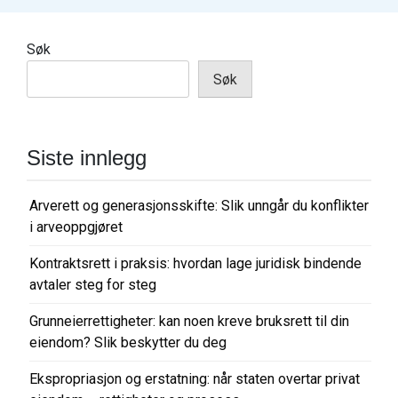
g
s
Søk
n
Søk
a
v
i
Siste innlegg
g
a
Arverett og generasjonsskifte: Slik unngår du konflikter
i arveoppgjøret
s
j
Kontraktsrett i praksis: hvordan lage juridisk bindende
o
avtaler steg for steg
n
Grunneierrettigheter: kan noen kreve bruksrett til din
eiendom? Slik beskytter du deg
Ekspropriasjon og erstatning: når staten overtar privat