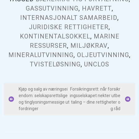
GASSUTVINNING
,
HAVRETT
,
INTERNASJONALT SAMARBEID
,
JURIDISKE RETTIGHETER
,
KONTINENTALSOKKEL
,
MARINE
RESSURSER
,
MILJØKRAV
,
MINERALUTVINNING
,
OLJEUTVINNING
,
TVISTELØSNING
,
UNCLOS
I
Kjøp og salg av næringsei
Forsikringsrett: når forsikr
endom: selskapsrettslige
ingsselskapet nekter utbe
n
og tinglysningsmessige ut
taling – dine rettigheter o
n
fordringer
g råd
l
e
g