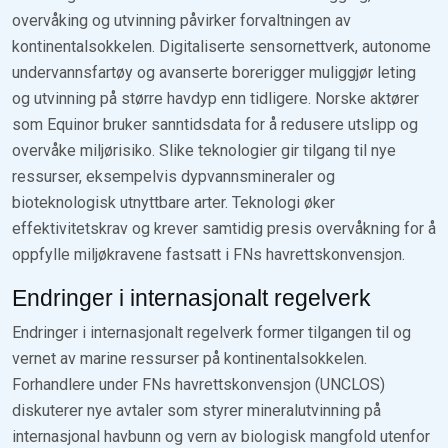
overvåking og utvinning påvirker forvaltningen av
kontinentalsokkelen. Digitaliserte sensornettverk, autonome
undervannsfartøy og avanserte borerigger muliggjør leting
og utvinning på større havdyp enn tidligere. Norske aktører
som Equinor bruker sanntidsdata for å redusere utslipp og
overvåke miljørisiko. Slike teknologier gir tilgang til nye
ressurser, eksempelvis dypvannsmineraler og
bioteknologisk utnyttbare arter. Teknologi øker
effektivitetskrav og krever samtidig presis overvåkning for å
oppfylle miljøkravene fastsatt i FNs havrettskonvensjon.
Endringer i internasjonalt regelverk
Endringer i internasjonalt regelverk former tilgangen til og
vernet av marine ressurser på kontinentalsokkelen.
Forhandlere under FNs havrettskonvensjon (UNCLOS)
diskuterer nye avtaler som styrer mineralutvinning på
internasjonal havbunn og vern av biologisk mangfold utenfor