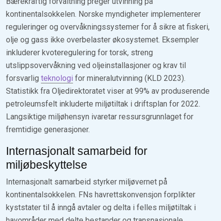
Bærekraftig forvaltning preger utvinning på
kontinentalsokkelen. Norske myndigheter implementerer
reguleringer og overvåkningssystemer for å sikre at fiskeri,
olje og gass ikke overbelaster økosystemet. Eksempler
inkluderer kvoteregulering for torsk, streng
utslippsovervåkning ved oljeinstallasjoner og krav til
forsvarlig
teknologi
for mineralutvinning (KLD 2023).
Statistikk fra Oljedirektoratet viser at 99% av produserende
petroleumsfelt inkluderte miljøtiltak i driftsplan for 2022.
Langsiktige miljøhensyn ivaretar ressursgrunnlaget for
fremtidige generasjoner.
Internasjonalt samarbeid for
miljøbeskyttelse
Internasjonalt samarbeid styrker miljøvernet på
kontinentalsokkelen. FNs havrettskonvensjon forplikter
kyststater til å inngå avtaler og delta i felles miljøtiltak i
havområder med delte bestander og transnasjonale