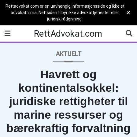
Rettadvokat.com er en uavhengig informasjonsside og ikke et
×
advokatfirma. Nettsiden tilbyr ikke advokattjenester eller
juridisk rådgivning.
Skip
RettAdvokat.com
to
content
AKTUELT
Havrett og
kontinentalsokkel:
juridiske rettigheter til
marine ressurser og
bærekraftig forvaltning