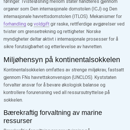
føringer. Tvisteløsning mellom stater håndteres gjennom
organer som Den internasjonale domstolen (ICJ) og Den
internasjonale havrettsdomstolen (ITLOS). Mekanismer for
forhandling
og
voldgift
gir raske, rettferdige avgjørelser ved
tvister om grensetrekning og rettigheter. Norske
myndigheter deltar aktivt i internasjonale prosesser for å
sikre forutsigbarhet og etterlevelse av havretten.
Miljøhensyn på kontinentalsokkelen
Kontinentalsokkelen omfattes av strenge miljøkrav, fastsatt
gjennom FNs havrettskonvensjon (UNCLOS). Kyststaten
forvalter ansvar for å bevare økologisk balanse og
kontrollere forurensning ved all ressursutnyttelse på
sokkelen.
Bærekraftig forvaltning av marine
ressurser