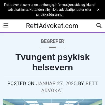
Rettadvokat.com er en uavhengig informasjonsside og ikke et
×
advokatfirma. Nettsiden tilbyr ikke advokattjenester eller
juridisk rådgivning.
Skip
RettAdvokat.com
to
content
BEGREPER
Tvungent psykisk
helsevern
POSTED ON
JANUAR 27, 2025
BY
RETT
ADVOKAT