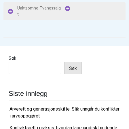
I
Uaktsomhe
Tvangssalg
t
n
n
l
e
g
Søk
g
Søk
s
n
a
Siste innlegg
v
i
Arverett og generasjonsskifte: Slik unngår du konflikter
g
i arveoppgjøret
a
Kontraktsrett i praksis: hvordan lage juridisk bindende