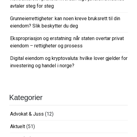
s
avtaler steg for steg
j
o
Grunneierrettigheter: kan noen kreve bruksrett til din
eiendom? Slik beskytter du deg
n
Ekspropriasjon og erstatning: når staten overtar privat
eiendom – rettigheter og prosess
Digital eiendom og kryptovaluta: hvilke lover gjelder for
investering og handel i norge?
Kategorier
Advokat & Juss
(12)
Aktuelt
(51)