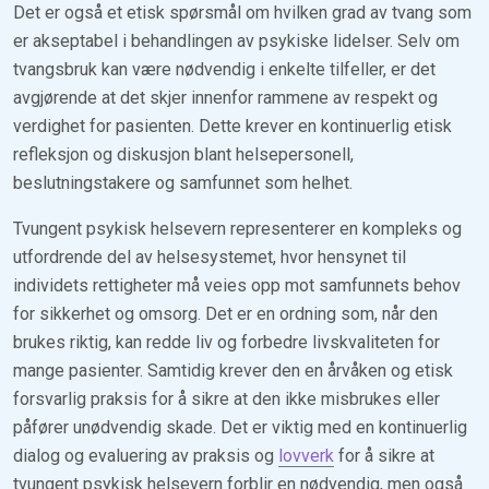
Det er også et etisk spørsmål om hvilken grad av tvang som
er akseptabel i behandlingen av psykiske lidelser. Selv om
tvangsbruk kan være nødvendig i enkelte tilfeller, er det
avgjørende at det skjer innenfor rammene av respekt og
verdighet for pasienten. Dette krever en kontinuerlig etisk
refleksjon og diskusjon blant helsepersonell,
beslutningstakere og samfunnet som helhet.
Tvungent psykisk helsevern representerer en kompleks og
utfordrende del av helsesystemet, hvor hensynet til
individets rettigheter må veies opp mot samfunnets behov
for sikkerhet og omsorg. Det er en ordning som, når den
brukes riktig, kan redde liv og forbedre livskvaliteten for
mange pasienter. Samtidig krever den en årvåken og etisk
forsvarlig praksis for å sikre at den ikke misbrukes eller
påfører unødvendig skade. Det er viktig med en kontinuerlig
dialog og evaluering av praksis og
lovverk
for å sikre at
tvungent psykisk helsevern forblir en nødvendig, men også