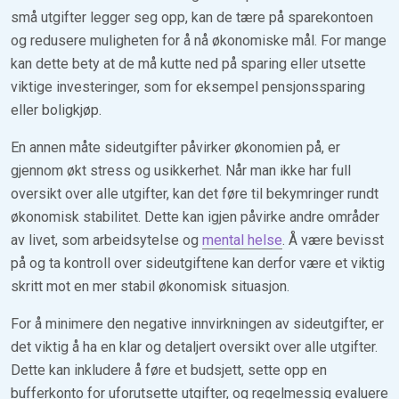
små utgifter legger seg opp, kan de tære på sparekontoen
og redusere muligheten for å nå økonomiske mål. For mange
kan dette bety at de må kutte ned på sparing eller utsette
viktige investeringer, som for eksempel pensjonssparing
eller boligkjøp.
En annen måte sideutgifter påvirker økonomien på, er
gjennom økt stress og usikkerhet. Når man ikke har full
oversikt over alle utgifter, kan det føre til bekymringer rundt
økonomisk stabilitet. Dette kan igjen påvirke andre områder
av livet, som arbeidsytelse og
mental helse
. Å være bevisst
på og ta kontroll over sideutgiftene kan derfor være et viktig
skritt mot en mer stabil økonomisk situasjon.
For å minimere den negative innvirkningen av sideutgifter, er
det viktig å ha en klar og detaljert oversikt over alle utgifter.
Dette kan inkludere å føre et budsjett, sette opp en
bufferkonto for uforutsette utgifter, og regelmessig evaluere