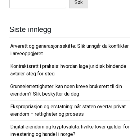
Søk
s
n
a
Siste innlegg
v
i
Arverett og generasjonsskifte: Slik unngår du konflikter
g
i arveoppgjøret
a
Kontraktsrett i praksis: hvordan lage juridisk bindende
s
avtaler steg for steg
j
o
Grunneierrettigheter: kan noen kreve bruksrett til din
eiendom? Slik beskytter du deg
n
Ekspropriasjon og erstatning: når staten overtar privat
eiendom – rettigheter og prosess
Digital eiendom og kryptovaluta: hvilke lover gjelder for
investering og handel i norge?