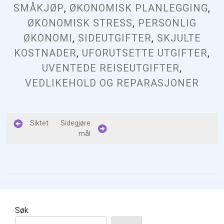
SMÅKJØP
,
ØKONOMISK PLANLEGGING
,
ØKONOMISK STRESS
,
PERSONLIG
ØKONOMI
,
SIDEUTGIFTER
,
SKJULTE
KOSTNADER
,
UFORUTSETTE UTGIFTER
,
UVENTEDE REISEUTGIFTER
,
VEDLIKEHOLD OG REPARASJONER
I
Siktet
Sidegjøre
mål
n
n
l
e
g
Søk
g