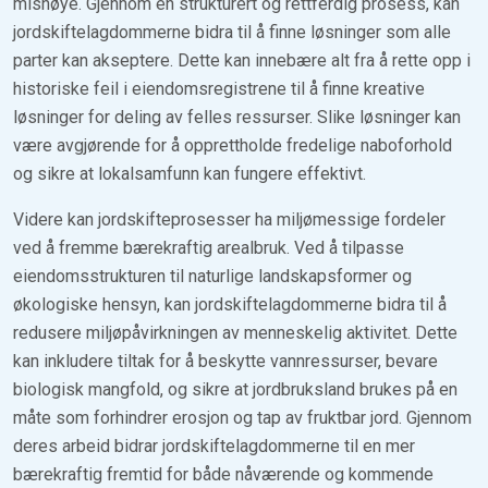
misnøye. Gjennom en strukturert og rettferdig prosess, kan
jordskiftelagdommerne bidra til å finne løsninger som alle
parter kan akseptere. Dette kan innebære alt fra å rette opp i
historiske feil i eiendomsregistrene til å finne kreative
løsninger for deling av felles ressurser. Slike løsninger kan
være avgjørende for å opprettholde fredelige naboforhold
og sikre at lokalsamfunn kan fungere effektivt.
Videre kan jordskifteprosesser ha miljømessige fordeler
ved å fremme bærekraftig arealbruk. Ved å tilpasse
eiendomsstrukturen til naturlige landskapsformer og
økologiske hensyn, kan jordskiftelagdommerne bidra til å
redusere miljøpåvirkningen av menneskelig aktivitet. Dette
kan inkludere tiltak for å beskytte vannressurser, bevare
biologisk mangfold, og sikre at jordbruksland brukes på en
måte som forhindrer erosjon og tap av fruktbar jord. Gjennom
deres arbeid bidrar jordskiftelagdommerne til en mer
bærekraftig fremtid for både nåværende og kommende