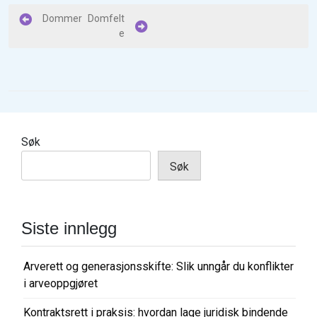
I
Dommer
Domfelt
e
n
n
l
e
g
Søk
g
Søk
s
n
a
Siste innlegg
v
i
Arverett og generasjonsskifte: Slik unngår du konflikter
g
i arveoppgjøret
a
Kontraktsrett i praksis: hvordan lage juridisk bindende