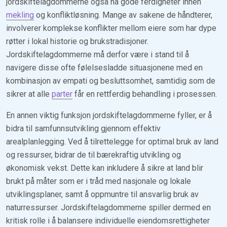
jordskiftelagdommerne også ha gode ferdigheter innen
mekling
og konfliktløsning. Mange av sakene de håndterer,
involverer komplekse konflikter mellom eiere som har dype
røtter i lokal historie og brukstradisjoner.
Jordskiftelagdommerne må derfor være i stand til å
navigere disse ofte følelsesladde situasjonene med en
kombinasjon av empati og besluttsomhet, samtidig som de
sikrer at alle
parter
får en rettferdig behandling i prosessen.
En annen viktig funksjon jordskiftelagdommerne fyller, er å
bidra til samfunnsutvikling gjennom effektiv
arealplanlegging. Ved å tilrettelegge for optimal bruk av land
og ressurser, bidrar de til bærekraftig utvikling og
økonomisk vekst. Dette kan inkludere å sikre at land blir
brukt på måter som er i tråd med nasjonale og lokale
utviklingsplaner, samt å oppmuntre til ansvarlig bruk av
naturressurser. Jordskiftelagdommerne spiller dermed en
kritisk rolle i å balansere individuelle eiendomsrettigheter