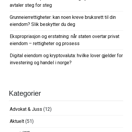
s
avtaler steg for steg
j
o
Grunneierrettigheter: kan noen kreve bruksrett til din
eiendom? Slik beskytter du deg
n
Ekspropriasjon og erstatning: når staten overtar privat
eiendom – rettigheter og prosess
Digital eiendom og kryptovaluta: hvilke lover gjelder for
investering og handel i norge?
Kategorier
Advokat & Juss
(12)
Aktuelt
(51)