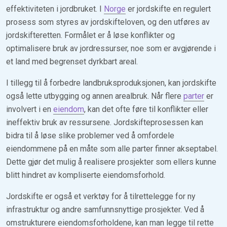
effektiviteten i jordbruket. I
Norge
er jordskifte en regulert
prosess som styres av jordskifteloven, og den utføres av
jordskifteretten. Formålet er å løse konflikter og
optimalisere bruk av jordressurser, noe som er avgjørende i
et land med begrenset dyrkbart areal.
I tillegg til å forbedre landbruksproduksjonen, kan jordskifte
også lette utbygging og annen arealbruk. Når flere
parter
er
involvert i en
eiendom
, kan det ofte føre til konflikter eller
ineffektiv bruk av ressursene. Jordskifteprosessen kan
bidra til å løse slike problemer ved å omfordele
eiendommene på en måte som alle parter finner akseptabel.
Dette gjør det mulig å realisere prosjekter som ellers kunne
blitt hindret av kompliserte eiendomsforhold.
Jordskifte er også et verktøy for å tilrettelegge for ny
infrastruktur og andre samfunnsnyttige prosjekter. Ved å
omstrukturere eiendomsforholdene, kan man legge til rette