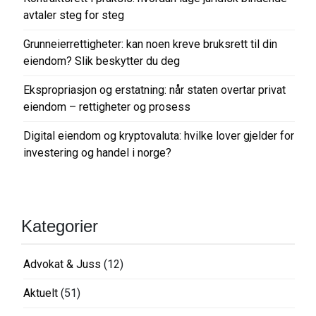
s
avtaler steg for steg
j
o
Grunneierrettigheter: kan noen kreve bruksrett til din
eiendom? Slik beskytter du deg
n
Ekspropriasjon og erstatning: når staten overtar privat
eiendom – rettigheter og prosess
Digital eiendom og kryptovaluta: hvilke lover gjelder for
investering og handel i norge?
Kategorier
Advokat & Juss
(12)
Aktuelt
(51)