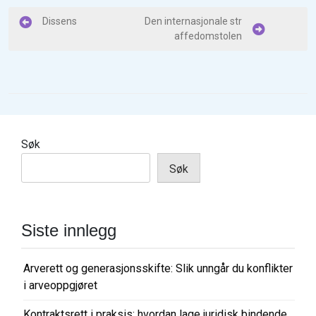
I
Dissens
Den internasjonale str
affedomstolen
n
n
l
e
g
Søk
g
Søk
s
n
a
Siste innlegg
v
i
Arverett og generasjonsskifte: Slik unngår du konflikter
g
i arveoppgjøret
a
Kontraktsrett i praksis: hvordan lage juridisk bindende