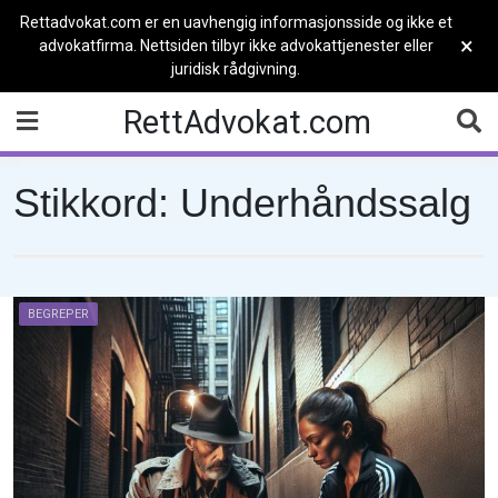
Rettadvokat.com er en uavhengig informasjonsside og ikke et
×
advokatfirma. Nettsiden tilbyr ikke advokattjenester eller
juridisk rådgivning.
Skip
RettAdvokat.com
to
content
Stikkord:
Underhåndssalg
BEGREPER