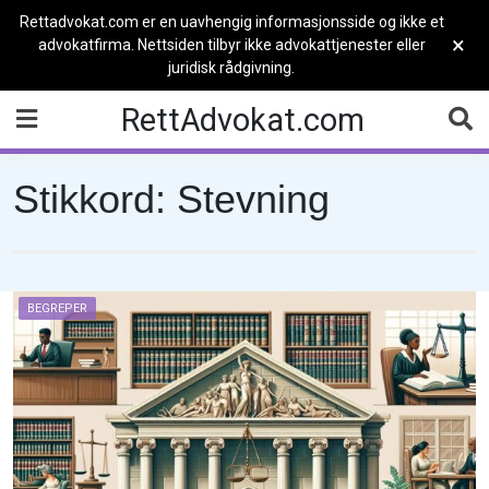
Rettadvokat.com er en uavhengig informasjonsside og ikke et
×
advokatfirma. Nettsiden tilbyr ikke advokattjenester eller
juridisk rådgivning.
Skip
RettAdvokat.com
to
content
Stikkord:
Stevning
BEGREPER