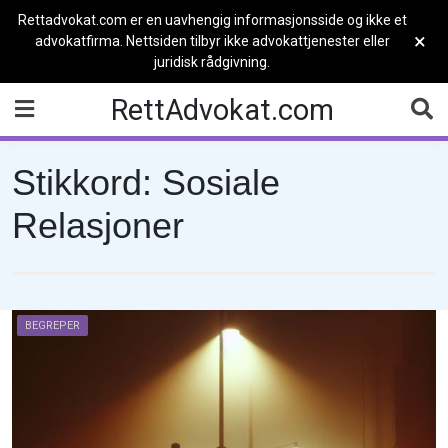
Rettadvokat.com er en uavhengig informasjonsside og ikke et
×
advokatfirma. Nettsiden tilbyr ikke advokattjenester eller
juridisk rådgivning.
Skip
RettAdvokat.com
to
content
Stikkord:
Sosiale
Relasjoner
BEGREPER