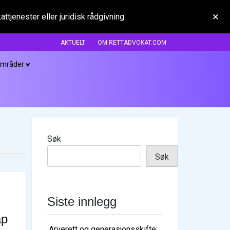
×
tjenester eller juridisk rådgivning.
AKTUELT
OM RETTADVOKAT.COM
områder
Søk
Søk
Siste innlegg
ap
Arverett og generasjonsskifte: