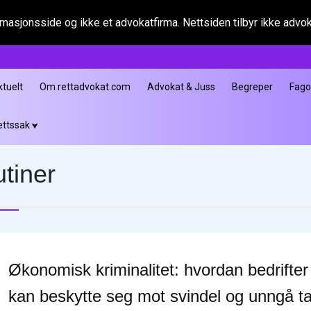
asjonsside og ikke et advokatfirma. Nettsiden tilbyr ikke advokat
ktuelt
Om rettadvokat.com
Advokat & Juss
Begreper
Fag
ettssak
utiner
Økonomisk kriminalitet: hvordan bedrifter
kan beskytte seg mot svindel og unngå t