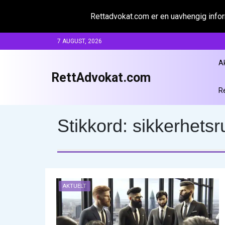
Rettadvokat.com er en uavhengig inform
Skip
7 AUGUST, 2026
to
content
A
RettAdvokat.com
R
Stikkord:
sikkerhetsr
AKTUELT