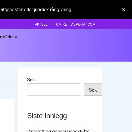
×
tjenester eller juridisk rådgivning.
AKTUELT
OM RETTADVOKAT.COM
områder
Søk
Søk
Siste innlegg
Arverett og generasjonsskifte: