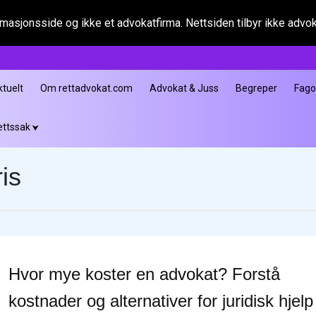
asjonsside og ikke et advokatfirma. Nettsiden tilbyr ikke advokat
ktuelt
Om rettadvokat.com
Advokat & Juss
Begreper
Fag
ettssak
ris
Hvor mye koster en advokat? Forstå
kostnader og alternativer for juridisk hjelp