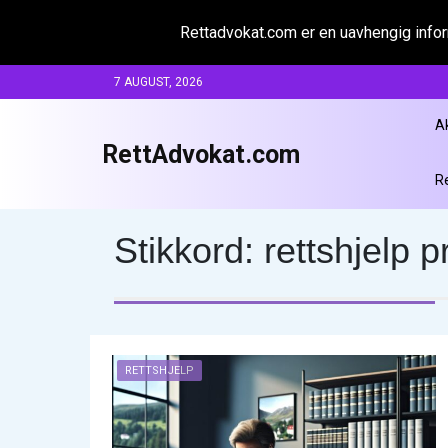
Rettadvokat.com er en uavhengig inform
Skip
7 AUGUST, 2026
to
content
A
RettAdvokat.com
R
Stikkord:
rettshjelp p
RETTSHJELP