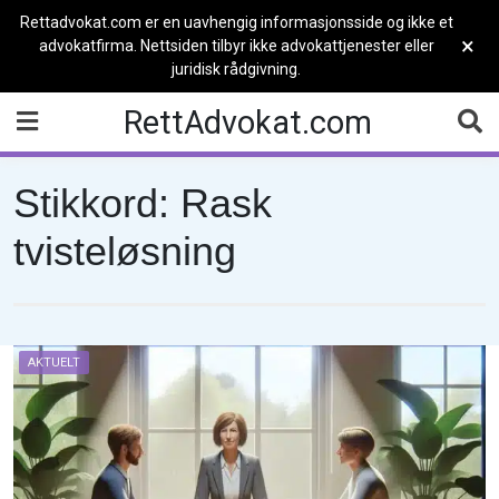
Rettadvokat.com er en uavhengig informasjonsside og ikke et
×
advokatfirma. Nettsiden tilbyr ikke advokattjenester eller
juridisk rådgivning.
Skip
RettAdvokat.com
to
content
Stikkord:
Rask
tvisteløsning
AKTUELT