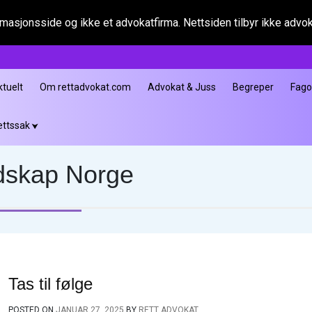
asjonsside og ikke et advokatfirma. Nettsiden tilbyr ikke advokat
ktuelt
Om rettadvokat.com
Advokat & Juss
Begreper
Fag
ettssak
ndskap Norge
Tas til følge
POSTED ON
JANUAR 27, 2025
BY
RETT ADVOKAT