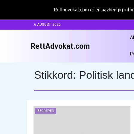
Rettadvokat.com er en uavhengig inform
Skip
6 AUGUST, 2026
to
content
A
RettAdvokat.com
R
Stikkord:
Politisk la
BEGREPER