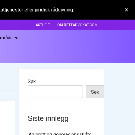
×
tjenester eller juridisk rådgivning.
AKTUELT
OM RETTADVOKAT.COM
områder
Søk
Søk
Siste innlegg
Arverett og generasjonsskifte: