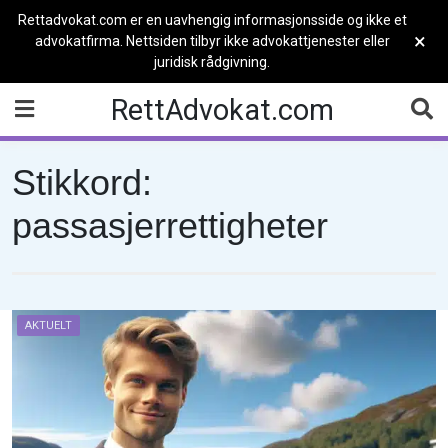
Rettadvokat.com er en uavhengig informasjonsside og ikke et
×
advokatfirma. Nettsiden tilbyr ikke advokattjenester eller
juridisk rådgivning.
Skip
RettAdvokat.com
to
content
Stikkord:
passasjerrettigheter
AKTUELT