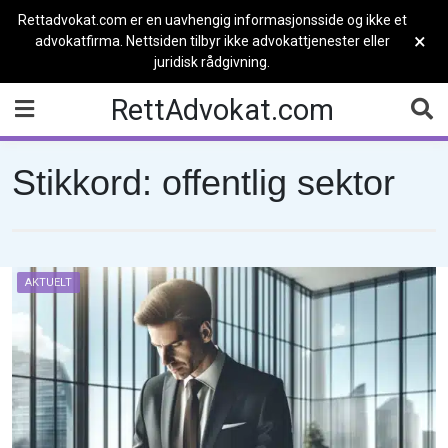
Rettadvokat.com er en uavhengig informasjonsside og ikke et
×
advokatfirma. Nettsiden tilbyr ikke advokattjenester eller
juridisk rådgivning.
Skip
RettAdvokat.com
to
content
Stikkord:
offentlig sektor
AKTUELT