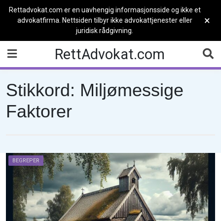
Rettadvokat.com er en uavhengig informasjonsside og ikke et
×
advokatfirma. Nettsiden tilbyr ikke advokattjenester eller
juridisk rådgivning.
Skip
RettAdvokat.com
to
content
Stikkord:
Miljømessige
Faktorer
BEGREPER