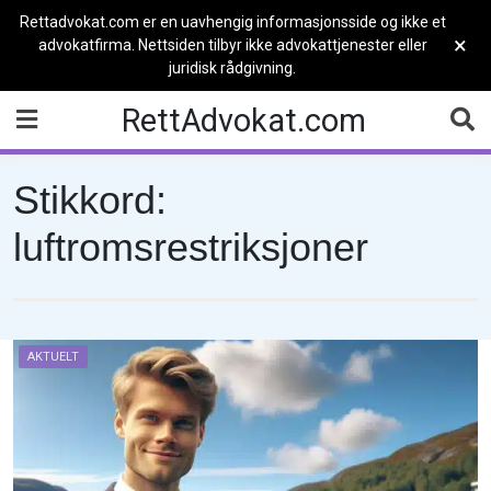
Rettadvokat.com er en uavhengig informasjonsside og ikke et
×
advokatfirma. Nettsiden tilbyr ikke advokattjenester eller
juridisk rådgivning.
Skip
RettAdvokat.com
to
content
Stikkord:
luftromsrestriksjoner
AKTUELT