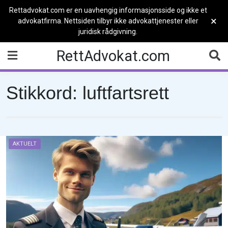
Rettadvokat.com er en uavhengig informasjonsside og ikke et
×
advokatfirma. Nettsiden tilbyr ikke advokattjenester eller
juridisk rådgivning.
Skip
RettAdvokat.com
to
content
Stikkord:
luftfartsrett
AKTUELT