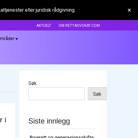
×
tjenester eller juridisk rådgivning.
AKTUELT
OM RETTADVOKAT.COM
områder
Søk
Søk
 i
Siste innlegg
Arverett og generasjonsskifte: