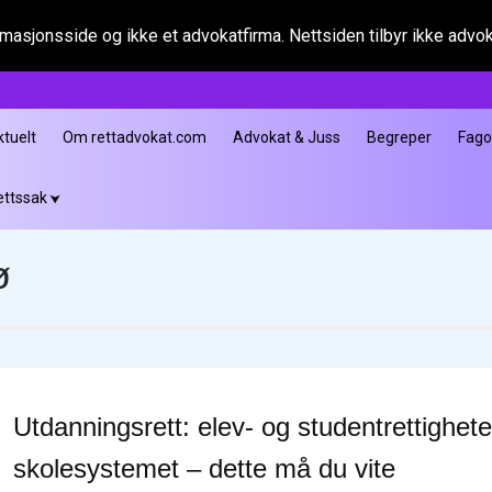
asjonsside og ikke et advokatfirma. Nettsiden tilbyr ikke advokat
ktuelt
Om rettadvokat.com
Advokat & Juss
Begreper
Fag
ettssak
ø
Utdanningsrett: elev- og studentrettigheter
skolesystemet – dette må du vite