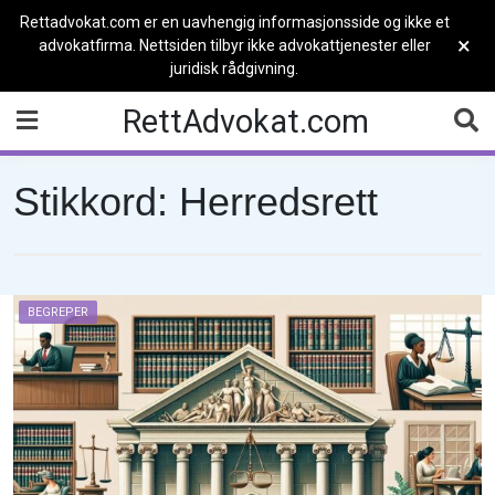
Rettadvokat.com er en uavhengig informasjonsside og ikke et
×
advokatfirma. Nettsiden tilbyr ikke advokattjenester eller
juridisk rådgivning.
Skip
RettAdvokat.com
to
content
Stikkord:
Herredsrett
BEGREPER