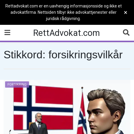
Rettadvokat.com er en uavhengig informasjonsside og ikke et
×
advokatfirma. Nettsiden tilbyr ikke advokattjenester eller
juridisk rådgivning.
Skip
RettAdvokat.com
to
content
Stikkord:
forsikringsvilkår
FORSIKRING