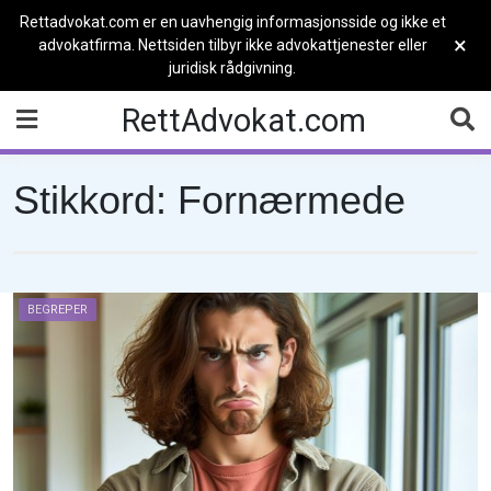
Rettadvokat.com er en uavhengig informasjonsside og ikke et
×
advokatfirma. Nettsiden tilbyr ikke advokattjenester eller
juridisk rådgivning.
Skip
RettAdvokat.com
to
content
Stikkord:
Fornærmede
BEGREPER