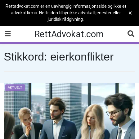
Rettadvokat.com er en uavhengig informasjonsside og ikke et
×
advokatfirma. Nettsiden tilbyr ikke advokattjenester eller
juridisk rådgivning.
Skip
RettAdvokat.com
to
content
Stikkord:
eierkonflikter
AKTUELT