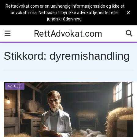
Rettadvokat.com er en uavhengig informasjonsside og ikke et
×
advokatfirma. Nettsiden tilbyr ikke advokattjenester eller
juridisk rådgivning.
Skip
RettAdvokat.com
to
content
Stikkord:
dyremishandling
AKTUELT