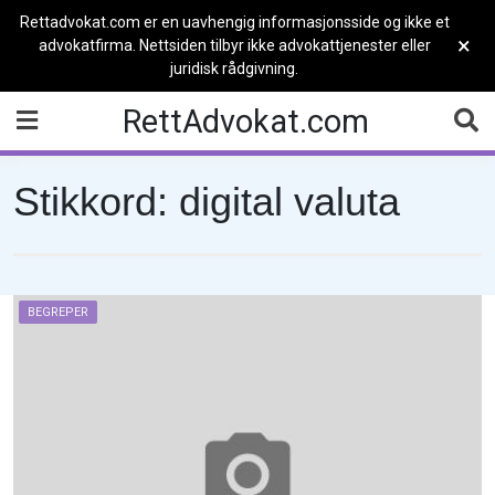
Rettadvokat.com er en uavhengig informasjonsside og ikke et
×
advokatfirma. Nettsiden tilbyr ikke advokattjenester eller
juridisk rådgivning.
Skip
RettAdvokat.com
to
content
Stikkord:
digital valuta
BEGREPER