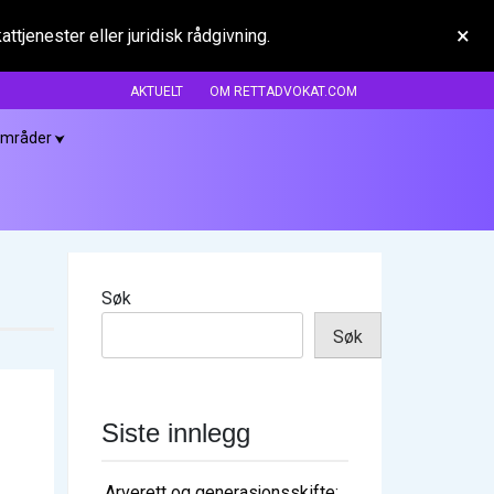
×
tjenester eller juridisk rådgivning.
AKTUELT
OM RETTADVOKAT.COM
områder
Søk
Søk
Siste innlegg
Arverett og generasjonsskifte: