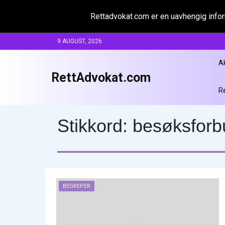
Rettadvokat.com er en uavhengig inform
Skip
9 AUGUST, 2026
to
content
A
RettAdvokat.com
R
Stikkord:
besøksforb
BEGREPER