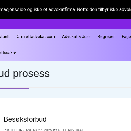
asjonsside og ikke et advokatfirma. Nettsiden tilbyr ikke advokat
ktuelt
Om rettadvokat.com
Advokat & Juss
Begreper
Fag
ettssak
ud prosess
Besøksforbud
POSTED ON
JANUAR 27, 2025
BY
RETT ADVOKAT