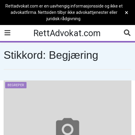
Rettadvokat.com er en uavhengig informasjonsside og ikke et
×
advokatfirma. Nettsiden tilbyr ikke advokattjenester eller
juridisk rådgivning.
Skip
RettAdvokat.com
to
content
Stikkord:
Begjæring
BEGREPER