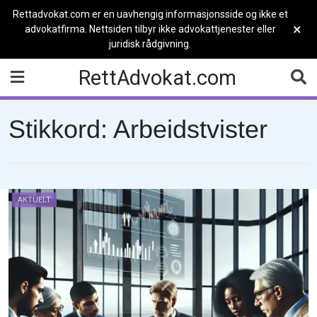
Rettadvokat.com er en uavhengig informasjonsside og ikke et
×
advokatfirma. Nettsiden tilbyr ikke advokattjenester eller
juridisk rådgivning.
Skip
RettAdvokat.com
to
content
Stikkord:
Arbeidstvister
AKTUELT